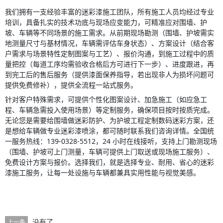
我们拥有一支经验丰富的迷彩漆施工团队，所有施工人员均经过专业
培训，具备扎实的技术功底与现场应变能力，可精准应对围墙、护
坡、车辆等不同场景的施工需求。从前期现场勘测（围墙、护坡需实
地测量尺寸与基材情况，车辆需评估车身状态）、方案设计（结合客
户需求与场景特性定制图案与工艺）、报价沟通，到施工过程中的质
量把控（每道工序均需验收合格后方可进行下一步）、进度跟进，再
到完工后的售后服务（提供漆面保养指导，若出现非人为损坏问题可
提供免费修补），提供全流程一站式服务。
针对客户特殊需求，可提供个性化图案设计、加急施工（如应急工
程、车辆急需投入使用场景）等定制服务，确保项目按时按质完成。
无论您是需要给围墙做迷彩防护、为护坡工程定制数码迷彩方案，还
是想给车辆做专业迷彩漆喷涂，都可随时联系我们咨询详情。全国统
一服务热线：139-0328-5512，24 小时在线接听，支持上门勘测现场
（围墙、护坡可上门测量，车辆可提供上门取送或现场施工服务）、
免费设计方案与报价。选择我们，就是选择专业、耐用、省心的迷彩
漆施工服务，让每一处设施与车辆都兼具实用性能与视觉美感。
没有了
上一条