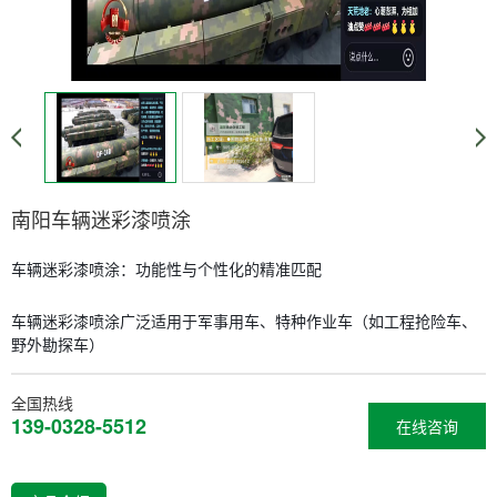
南阳车辆迷彩漆喷涂
车辆迷彩漆喷涂：功能性与个性化的精准匹配
车辆迷彩漆喷涂广泛适用于军事用车、特种作业车（如工程抢险车、
野外勘探车）
全国热线
139-0328-5512
在线咨询