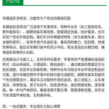
产品介绍
车辆迷彩漆喷涂：功能性与个性化的精准匹配
车辆迷彩漆喷涂广泛适用于军事用车、特种作业车（如工程抢险车、
野外勘探车）、越野改装车等场景，既需满足伪装、防护需求，也可
实现个性化外观定制。我们针对车辆基材特性（多为金属车身，部分
含塑料部件），采用专用汽车迷彩漆，兼具高附着力、抗刮擦、耐候
性等特点，能应对车辆行驶中的风沙冲击、雨水浸泡及长期日晒，确
保迷彩效果持久如新。
在图案设计与施工上，支持多样化需求：军事用车严格遵循标准迷彩
样式（如丛林迷彩、沙漠迷彩、数码迷彩），通过精准的图案定位与
色彩调配，实现专业伪装效果；特种作业车可结合作业环境定制迷彩
方案，提升车辆在野外环境中的辨识度与适配性；越野改装车则提供
个性化图案设计，满足车主对独特外观的追求。施工流程上，从车身
清洁、除锈除油、原子灰找平，到底漆喷涂、迷彩图案绘制、清漆罩
面，每一步均严格把控，确保漆面平整光滑、图案清晰完整，且符合
汽车漆面环保标准，无刺鼻异味。
四、一站式服务：专业团队与贴心保障