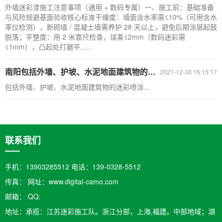
外墙迷彩漆施工注意事项（通用 + 数码专属）一、施工前：基础准备
与风险规避基面验收核心标准干燥度：墙面含水率需≤10%（可用含水
率仪检测），新砌墙 / 混凝土墙需养护 28 天以上，避免后期涂层起鼓
脱落；平整度：用 2 米靠尺检查，误差≤2mm（数码迷彩需
≤1mm），凸起处打磨平......
南阳​包括外墙、护坡、水泥地面建筑物的迷彩喷涂
2021-12-30 16:15:17
包括外墙、护坡、水泥地面建筑物的迷彩喷涂...
联系我们
手机：13903285512 电话：139-0328-5512
传真： 网址：www.digital-camo.com
邮箱：​ QQ:
地址：承揽：江苏迷彩施工队。浙江分部，上海,福建。中部地域；湖