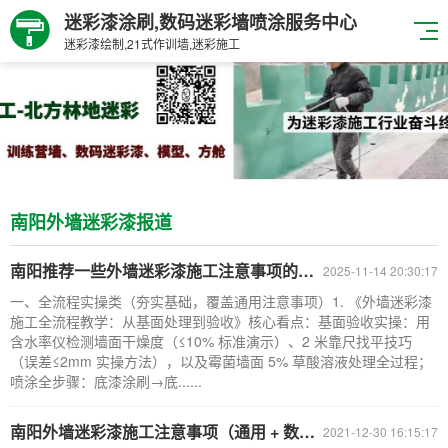
迷彩漆涂刷,数码迷彩墙喷涂服务中心
迷彩漆绘制,21式作训墙,迷彩施工
南阳外墙迷彩漆报道
南阳推荐一些外墙迷彩漆施工注意事项的视频教程
2025-11-14 20:30:17
一、全流程实操类（夯实基础，覆盖通用注意事项）1. 《外墙迷彩漆
施工全流程教学：从基面处理到验收》核心看点：基面验收实操：用
含水率仪检测墙面干燥度（≤10% 标准演示）、2 米靠尺找平技巧
（误差≤2mm 实操方法），以及霉菌墙面 5% 草酸溶液处理全过程；
喷涂全步骤：底漆涂刷→底......
南阳外墙迷彩漆施工注意事项（通用 + 数码专属）
2021-12-30 16:15:17