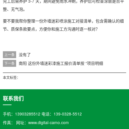
完工后需养护 3-7 天，期间避免雨水冲刷，养护后可检查涂层是否平
整、无气泡。
要不要我帮你整理一份
外墙迷彩喷涂施工对接清单
，包含需确认的细
节、质保条款要点，方便你和施工方沟通时逐一核对？
没有了
上一条
南阳 这份外墙迷彩漆施工报价清单按 “项目明细
下一条
本文标签：
联系我们
手机：13903285512 电话：139-0328-5512
传真： 网址：www.digital-camo.com