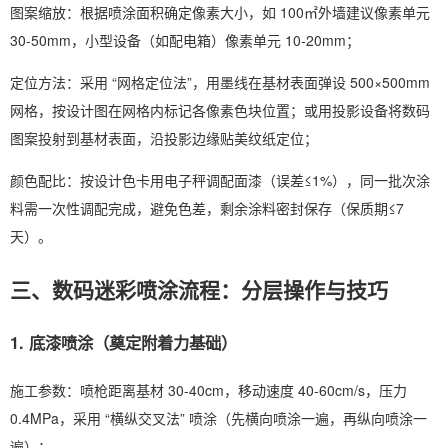
图案缩放：根据喷涂面积确定像素大小，如 100㎡外墙建议像素单元
30-50mm，小型设备（如配电箱）像素单元 10-20mm；
定位方法：采用 “网格定位法”，用墨线在基材表面弹设 500×500mm
网格，按设计图在网格内标记各像素色块位置；或用投影设备将数码
图案投射到基材表面，沿投影边缘贴美纹纸定位；
颜色配比：按设计色卡用电子秤调配面漆（误差≤1%），同一批次涂
料需一次性调配完成，避免色差，剩余涂料密封保存（保质期≤7
天）。
三、数码迷彩喷涂流程：分层操作与技巧
1. 底漆喷涂（奠定附着力基础）
施工参数：喷枪距离基材 30-40cm，移动速度 40-60cm/s，压力
0.4MPa，采用 “横纵交叉法” 喷涂（先横向喷涂一遍，再纵向喷涂一
遍）；