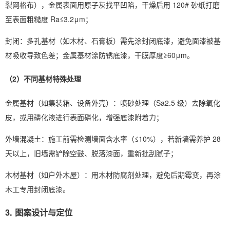
裂网格布），金属表面用原子灰找平凹陷，干燥后用 120# 砂纸打磨
至表面粗糙度 Ra≤3.2μm；
封闭：多孔基材（如木材、石膏板）需先涂封闭底漆，避免面漆被基
材吸收导致色差；金属基材涂防锈底漆，干膜厚度≥60μm。
（2）不同基材特殊处理
金属基材（如集装箱、设备外壳）：喷砂处理（Sa2.5 级）去除氧化
皮，或用磷化液进行表面磷化，增强底漆附着力；
外墙混凝土：施工前需检测墙面含水率（≤10%），若新墙需养护 28
天以上，旧墙需铲除空鼓、脱落漆面，重新批刮腻子；
木材基材（如户外木屋）：用木材防腐剂处理，避免后期霉变，再涂
木工专用封闭底漆。
3. 图案设计与定位