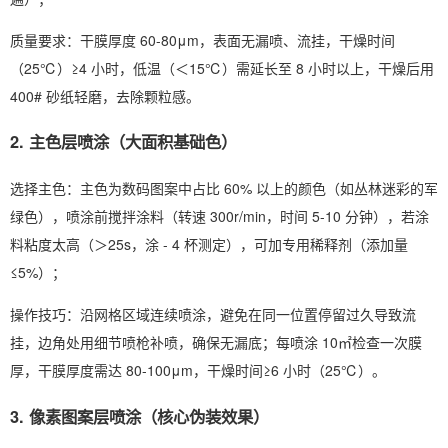
质量要求：干膜厚度 60-80μm，表面无漏喷、流挂，干燥时间
（25℃）≥4 小时，低温（＜15℃）需延长至 8 小时以上，干燥后用
400# 砂纸轻磨，去除颗粒感。
2. 主色层喷涂（大面积基础色）
选择主色：主色为数码图案中占比 60% 以上的颜色（如丛林迷彩的军
绿色），喷涂前搅拌涂料（转速 300r/min，时间 5-10 分钟），若涂
料粘度太高（＞25s，涂 - 4 杯测定），可加专用稀释剂（添加量
≤5%）；
操作技巧：沿网格区域连续喷涂，避免在同一位置停留过久导致流
挂，边角处用细节喷枪补喷，确保无漏底；每喷涂 10㎡检查一次膜
厚，干膜厚度需达 80-100μm，干燥时间≥6 小时（25℃）。
3. 像素图案层喷涂（核心伪装效果）