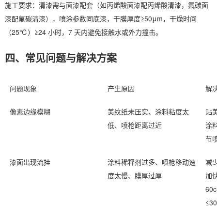
施工要求：清漆需与面漆配套（如丙烯酸面漆配丙烯酸清漆，氟碳面
漆配氟碳清漆），喷涂参数同底漆，干膜厚度≥50μm，干燥时间
（25℃）≥24 小时，7 天内避免接触水或外力撞击。
四、常见问题与解决方案
问题现象
产生原因
解
像素边缘模糊
美纹纸未压实、涂料粘度太
贴
低、喷枪距离过近
涂料
节喷
漆面出现流挂
涂料稀释剂过多、喷枪移动速
减
度太慢、膜厚过厚
加快
60
≤3