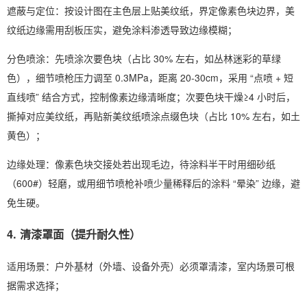
遮蔽与定位：按设计图在主色层上贴美纹纸，界定像素色块边界，美
纹纸边缘需用刮板压实，避免涂料渗透导致边缘模糊；
分色喷涂：先喷涂次要色块（占比 30% 左右，如丛林迷彩的草绿
色），细节喷枪压力调至 0.3MPa，距离 20-30cm，采用 “点喷 + 短
直线喷” 结合方式，控制像素边缘清晰度；次要色块干燥≥4 小时后，
撕掉对应美纹纸，再贴新美纹纸喷涂点缀色块（占比 10% 左右，如土
黄色）；
边缘处理：像素色块交接处若出现毛边，待涂料半干时用细砂纸
（600#）轻磨，或用细节喷枪补喷少量稀释后的涂料 “晕染” 边缘，避
免生硬。
4. 清漆罩面（提升耐久性）
适用场景：户外基材（外墙、设备外壳）必须罩清漆，室内场景可根
据需求选择；