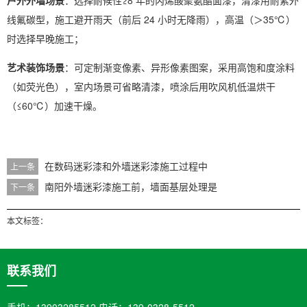
线氟碳型，施工避开雨天（前后 24 小时无降雨），高温（＞35℃）
时选择早晚施工；
艺术装饰场景
：可定制渐变像素、异形像素图案，采用高饱和度涂料
（如荧光色），室内场景可省略清漆，喷涂后用吹风机低温烘干
（≤60℃）加速干燥。
在数码迷彩漆和外墙迷彩漆施工过程中
上一条
南阳外墙迷彩漆施工前，墙面基层处理是
下一条
本文标签：
联系我们
手机：13903285512 电话：139-0328-5512