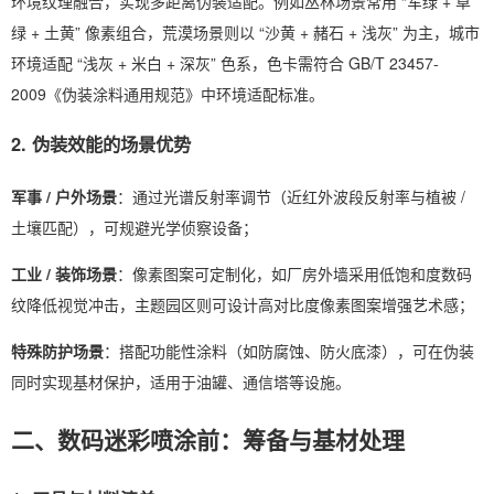
环境纹理融合，实现多距离伪装适配。例如丛林场景常用 “军绿 + 草
绿 + 土黄” 像素组合，荒漠场景则以 “沙黄 + 赭石 + 浅灰” 为主，城市
环境适配 “浅灰 + 米白 + 深灰” 色系，色卡需符合 GB/T 23457-
2009《伪装涂料通用规范》中环境适配标准。
2. 伪装效能的场景优势
军事 / 户外场景
：通过光谱反射率调节（近红外波段反射率与植被 /
土壤匹配），可规避光学侦察设备；
工业 / 装饰场景
：像素图案可定制化，如厂房外墙采用低饱和度数码
纹降低视觉冲击，主题园区则可设计高对比度像素图案增强艺术感；
特殊防护场景
：搭配功能性涂料（如防腐蚀、防火底漆），可在伪装
同时实现基材保护，适用于油罐、通信塔等设施。
二、数码迷彩喷涂前：筹备与基材处理