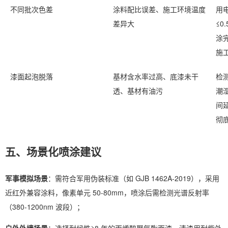
不同批次色差
涂料配比误差、施工环境温度
用
差异大
≤0
涂
施
漆面起泡脱落
基材含水率过高、底漆未干
检
透、基材有油污
潮
间
彻
五、场景化喷涂建议
军事模拟场景
：需符合军用伪装标准（如 GJB 1462A-2019），采用
近红外兼容涂料，像素单元 50-80mm，喷涂后需检测光谱反射率
（380-1200nm 波段）；
户外外墙场景
：选择耐候性≥8 年的丙烯酸聚氨酯面漆，清漆用耐紫外