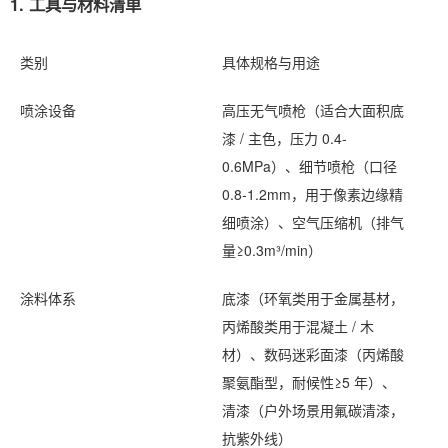
1. 工具与材料清单
类别
具体规格与用途
喷涂设备
高压无气喷枪（适合大面积底
漆 / 主色，压力 0.4-
0.6MPa）、细节喷枪（口径 
0.8-1.2mm，用于像素边缘精
细喷涂）、空气压缩机（排气
量≥0.3m³/min）
涂料体系
底漆（环氧类用于金属基材，
丙烯酸类用于混凝土 / 木
材）、数码迷彩面漆（丙烯酸
聚氨酯型，耐候性≥5 年）、
清漆（户外场景用氟碳清漆，
抗紫外线）